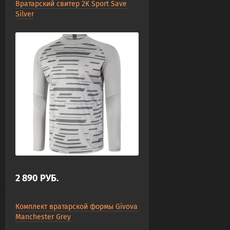
Вратарский свитер 2K Sport Save
Silver
2 890
РУБ.
Комплект вратарской формы Givova
Manchester Grey