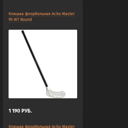
Клюшка флорбольная Acito Master
95 WT Round
1 190
РУБ.
Клюшка флорбольная Acito Master