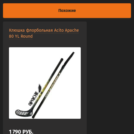
Похожие
Клюшка флорбольная Acito Apache
80 YL Round
1 790
РУБ.