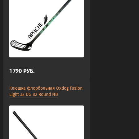
1 790
РУБ.
Клюшка флорбольная Oxdog Fusion
Light 32 DG 82 Round NB