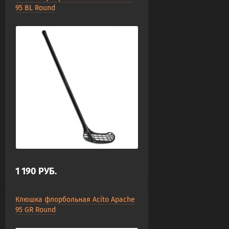
95 BL Round
1 190
РУБ.
Клюшка флорбольная Acito Apache
95 GR Round