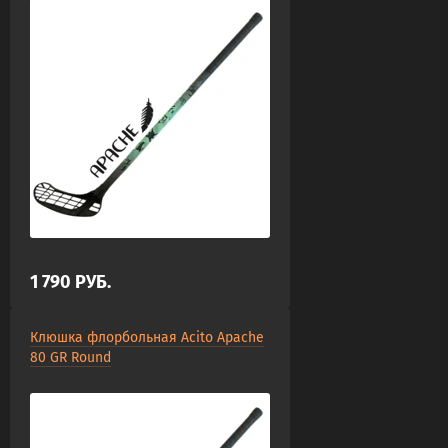
1 790
РУБ.
Клюшка флорбольная Acito Apache
80 GR Round